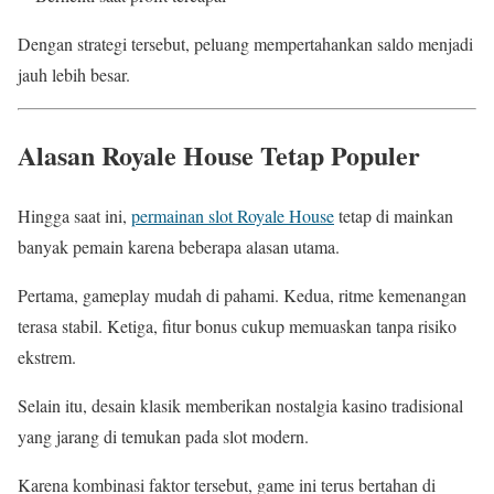
Dengan strategi tersebut, peluang mempertahankan saldo menjadi
jauh lebih besar.
Alasan Royale House Tetap Populer
Hingga saat ini,
permainan slot Royale House
tetap di mainkan
banyak pemain karena beberapa alasan utama.
Pertama, gameplay mudah di pahami. Kedua, ritme kemenangan
terasa stabil. Ketiga, fitur bonus cukup memuaskan tanpa risiko
ekstrem.
Selain itu, desain klasik memberikan nostalgia kasino tradisional
yang jarang di temukan pada slot modern.
Karena kombinasi faktor tersebut, game ini terus bertahan di