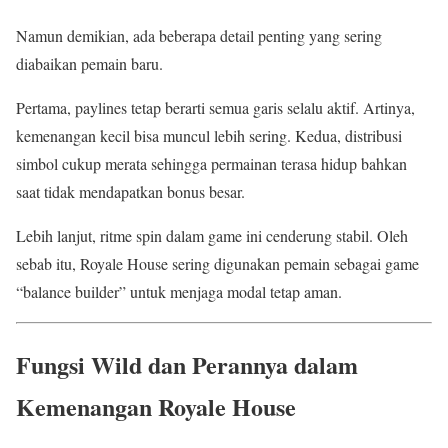
Namun demikian, ada beberapa detail penting yang sering
diabaikan pemain baru.
Pertama, paylines tetap berarti semua garis selalu aktif. Artinya,
kemenangan kecil bisa muncul lebih sering. Kedua, distribusi
simbol cukup merata sehingga permainan terasa hidup bahkan
saat tidak mendapatkan bonus besar.
Lebih lanjut, ritme spin dalam game ini cenderung stabil. Oleh
sebab itu, Royale House sering digunakan pemain sebagai game
“balance builder” untuk menjaga modal tetap aman.
Fungsi Wild dan Perannya dalam
Kemenangan Royale House