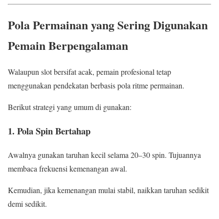
Pola Permainan yang Sering Digunakan
Pemain Berpengalaman
Walaupun slot bersifat acak, pemain profesional tetap
menggunakan pendekatan berbasis pola ritme permainan.
Berikut strategi yang umum di gunakan:
1. Pola Spin Bertahap
Awalnya gunakan taruhan kecil selama 20–30 spin. Tujuannya
membaca frekuensi kemenangan awal.
Kemudian, jika kemenangan mulai stabil, naikkan taruhan sedikit
demi sedikit.