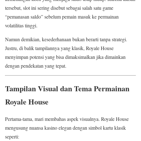
tersebut, slot ini sering disebut sebagai salah satu game
“pemanasan saldo” sebelum pemain masuk ke permainan
volatilitas tinggi.
Namun demikian, kesederhanaan bukan berarti tanpa strategi.
Justru, di balik tampilannya yang klasik, Royale House
menyimpan potensi yang bisa dimaksimalkan jika dimainkan
dengan pendekatan yang tepat.
Tampilan Visual dan Tema Permainan
Royale House
Pertama-tama, mari membahas aspek visualnya. Royale House
mengusung nuansa kasino elegan dengan simbol kartu klasik
seperti: