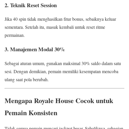
2. Teknik Reset Session
Jika 40 spin tidak menghasilkan fitur bonus, sebaiknya keluar
sementara. Setelah itu, masuk kembali untuk reset ritme
permainan.
3. Manajemen Modal 30%
Sebagai aturan umum, gunakan maksimal 30% saldo dalam satu
sesi. Dengan demikian, pemain memiliki kesempatan mencoba
ulang saat pola berubah.
Mengapa Royale House Cocok untuk
Pemain Konsisten
Tidak semua pemain mencari jackpot besar. Sebaliknya, sebagian