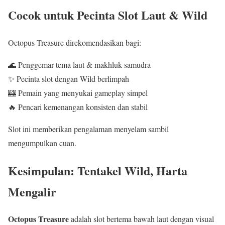
Cocok untuk Pecinta Slot Laut & Wild
Octopus Treasure direkomendasikan bagi:
🌊 Penggemar tema laut & makhluk samudra
✨ Pecinta slot dengan Wild berlimpah
🎰 Pemain yang menyukai gameplay simpel
🔥 Pencari kemenangan konsisten dan stabil
Slot ini memberikan pengalaman menyelam sambil
mengumpulkan cuan.
Kesimpulan: Tentakel Wild, Harta
Mengalir
Octopus Treasure
adalah slot bertema bawah laut dengan visual