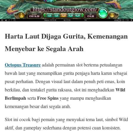
Harta Laut Dijaga Gurita, Kemenangan
Menyebar ke Segala Arah
Octopus Treasure
adalah permainan slot bertema petualangan
bawah laut yang menampilkan gurita penjaga harta karun sebagai
pusat perhatian. Dengan visual laut dalam penuh peti emas, koin
Wild
berkilau, dan tentakel gurita raksasa, slot ini menghadirkan
Berlimpah
Free Spins
serta
yang mampu menghasilkan
kemenangan besar dari segala arah.
Slot ini cocok bagi pemain yang menyukai tema laut, simbol Wild
aktif, dan gameplay sederhana dengan potensi cuan konsisten.